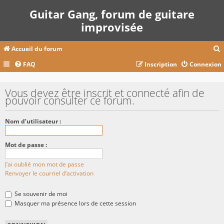
Guitar Gang, forum de guitare
improvisée
Accueil du forum
FAQ
Inscription
Connexion
c
Vous devez être inscrit et connecté afin de
pouvoir consulter ce forum.
r
Nom d’utilisateur :
c
Mot de passe :
J’ai oublié mon mot de passe
r
Renvoyer le courriel d’activation
Se souvenir de moi
Masquer ma présence lors de cette session