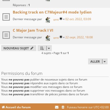
Réponses :
1
Backing track en C7Majeur#4 mode lydien
Dernier message par
«
02 oct. 2022, 03:09
orni
C Major Jam Track I VI
Dernier message par
«
22 sept. 2022, 18:08
orni
NOUVEAU SUJET
4 sujets • Page
1
sur
1
ALLER
Permissions du forum
Vous
ne pouvez pas
publier de nouveaux sujets dans ce forum
Vous
ne pouvez pas
répondre aux sujets dans ce forum
Vous
ne pouvez pas
modifier vos messages dans ce forum
Vous
ne pouvez pas
supprimer vos messages dans ce forum
Vous
ne pouvez pas
transférer de pièces jointes dans ce forum
Accueil du forum
Fuseau horaire sur
UTC+02:00