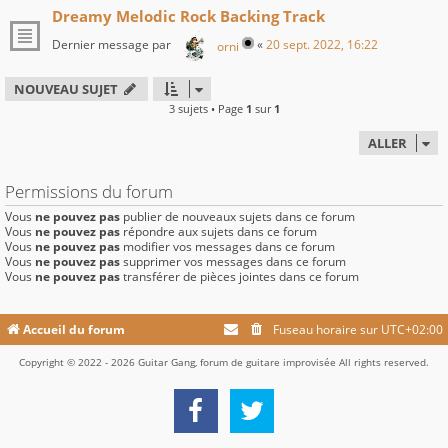
Dreamy Melodic Rock Backing Track
Dernier message par
«
20 sept. 2022, 16:22
orni
NOUVEAU SUJET
3 sujets • Page
1
sur
1
ALLER
Permissions du forum
Vous
ne pouvez pas
publier de nouveaux sujets dans ce forum
Vous
ne pouvez pas
répondre aux sujets dans ce forum
Vous
ne pouvez pas
modifier vos messages dans ce forum
Vous
ne pouvez pas
supprimer vos messages dans ce forum
Vous
ne pouvez pas
transférer de pièces jointes dans ce forum
Accueil du forum
Fuseau horaire sur
UTC+02:00
Copyright © 2022 - 2026 Guitar Gang, forum de guitare improvisée All rights reserved.