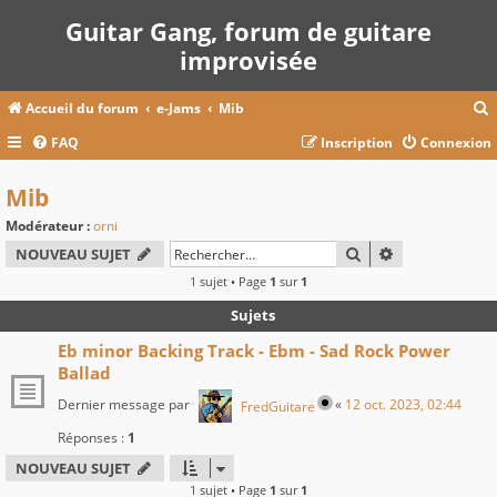
Guitar Gang, forum de guitare
improvisée
Accueil du forum
e-Jams
Mib
FAQ
Inscription
Connexion
c
Mib
Modérateur :
orni
r
RECHERCHER
RECHERCHE A
NOUVEAU SUJET
c
1 sujet • Page
1
sur
1
Sujets
Eb minor Backing Track - Ebm - Sad Rock Power
r
Ballad
Dernier message par
«
12 oct. 2023, 02:44
FredGuitare
Réponses :
1
NOUVEAU SUJET
1 sujet • Page
1
sur
1