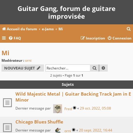
Guitar Gang, forum de guitare
improvisée
Accueil du forum
e-Jams
Mi
FAQ
Inscription
Connexion
c
Mi
Modérateur :
orni
r
RECHERCHER
RECHERCHE A
NOUVEAU SUJET
c
2 sujets • Page
1
sur
1
Sujets
Wild Majestic Metal | Guitar Backing Track Jam in E
r
Minor
Dernier message par
«
29 oct. 2022, 05:08
Fred
Chicago Blues Shuffle
Dernier message par
«
20 sept. 2022, 16:44
orni