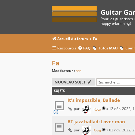
Guitar Ga
Pour les guitaristes 
happy e-Jamming!
Accueil du forum
Fa
Raccourcis
FAQ
Tutos MAO
Comm
Fa
Modérateur :
orni
NOUVEAU SUJET
SUJETS
It's impossible, Ballade
par
»
12 déc. 2022, 1
Roto
BT jazz ballad: Lover man
par
»
02 nov. 2022, 2
Roto