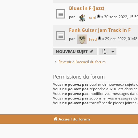
Blues in F (jazz)
par
»
30 sept. 2022, 15:5
orni
Funk Guitar Jam Track in F
par
»
29 oct. 2022, 01:48
Fred
NOUVEAU SUJET
Revenir à l’accueil du forum
Permissions du forum
Vous
ne pouvez pas
publier de nouveaux sujets 
Vous
ne pouvez pas
répondre aux sujets dans c
Vous
ne pouvez pas
modifier vos messages dans
Vous
ne pouvez pas
supprimer vos messages da
Vous
ne pouvez pas
transférer de pièces jointes
Accueil du forum