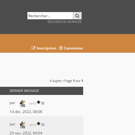
RECHERCHER
RECHERCHE AVANCÉE
Inscription
Connexion
4 sujets • Page
1
sur
1
DERNIER MESSAGE
par
orni
14 déc. 2022, 08:08
par
orni
23 nov. 2022, 04:54