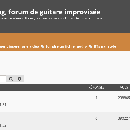
ng, forum de guitare improvisée
improvisateurs. Blues, jazz ou un peu rock... Postez vos impros et
ent insérer une vidéo
Joindre un fichier audio
BTs par style
RECHERCHER
RECHERCHE AVANCÉE
RÉPONSES
VUES
1
238805
1:21
6
390227
1:52