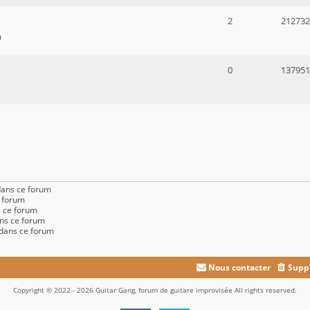
2
212732
9
0
137951
dans ce forum
e forum
 ce forum
ns ce forum
 dans ce forum
Nous contacter
Suppr
Copyright © 2022 - 2026 Guitar Gang, forum de guitare improvisée All rights reserved.