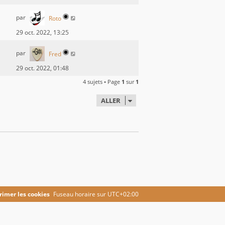
par
Roto
29 oct. 2022, 13:25
par
Fred
29 oct. 2022, 01:48
4 sujets • Page
1
sur
1
ALLER
imer les cookies
Fuseau horaire sur
UTC+02:00