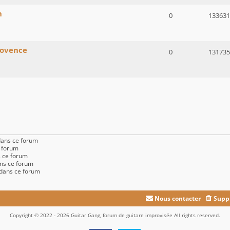
n
0
133631
rovence
0
131735
dans ce forum
e forum
 ce forum
ns ce forum
 dans ce forum
Nous contacter
Suppr
Copyright © 2022 - 2026 Guitar Gang, forum de guitare improvisée All rights reserved.