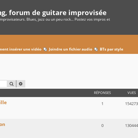
ng, forum de guitare improvisée
improvisateurs. Blues, jazz ou un peu rock... Postez vos impros et
ent insérer une vidéo
Joindre un fichier audio
BTs par style
RECHERCHER
RECHERCHE AVANCÉE
RÉPONSES
VUES
lle
1
154273
ron
0
130444