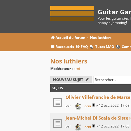
Guitar Ga
Pour les guitaristes 
happy e-Jamming!
Accueil du forum
Nos luthiers
Raccourcis
FAQ
Tutos MAO
Comm
Nos luthiers
Modérateur :
orni
NOUVEAU SUJET
SUJETS
Olivier Villefranche de Marsei
par
»
12 oct. 2022, 17:08
orni
Jean-Michel Di Scala de Siste
par
»
12 oct. 2022, 17:05
orni