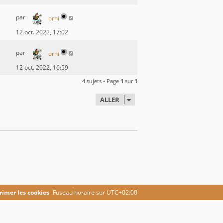
par
orni
12 oct. 2022, 17:02
par
orni
12 oct. 2022, 16:59
4 sujets • Page
1
sur
1
ALLER
imer les cookies
Fuseau horaire sur
UTC+02:00