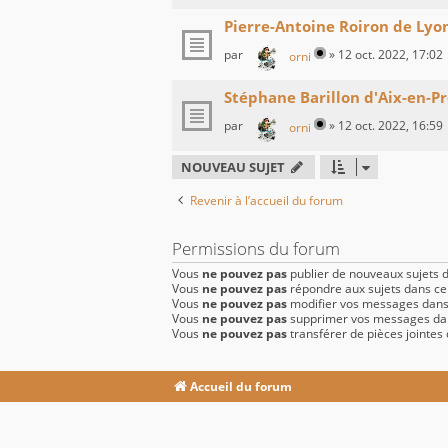
Pierre-Antoine Roiron de Lyo
par
»
12 oct. 2022, 17:02
orni
Stéphane Barillon d'Aix-en-P
par
»
12 oct. 2022, 16:59
orni
NOUVEAU SUJET
Revenir à l’accueil du forum
Permissions du forum
Vous
ne pouvez pas
publier de nouveaux sujets 
Vous
ne pouvez pas
répondre aux sujets dans c
Vous
ne pouvez pas
modifier vos messages dans
Vous
ne pouvez pas
supprimer vos messages da
Vous
ne pouvez pas
transférer de pièces jointes
Accueil du forum