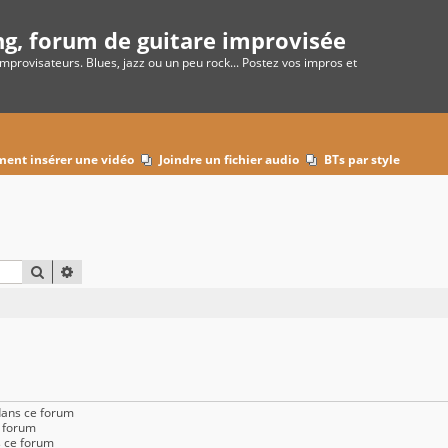
ng, forum de guitare improvisée
improvisateurs. Blues, jazz ou un peu rock... Postez vos impros et
ent insérer une vidéo
Joindre un fichier audio
BTs par style
RECHERCHER
RECHERCHE AVANCÉE
dans ce forum
e forum
 ce forum