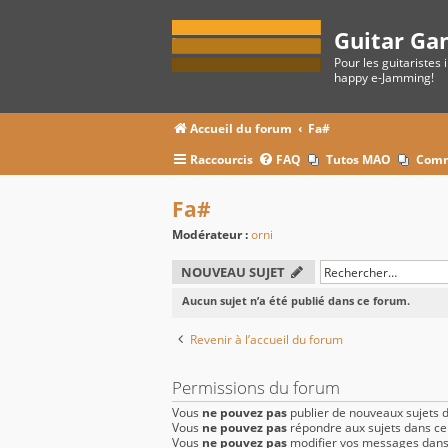
Guitar Ga
Pour les guitaristes 
happy e-Jamming!
Accueil du forum
Fa#
Raccourcis
FAQ
Tutos MAO
Comm
Fa#
Modérateur :
orni
NOUVEAU SUJET
Aucun sujet n’a été publié dans ce forum.
Revenir à l’accueil du forum
Permissions du forum
Vous
ne pouvez pas
publier de nouveaux sujets 
Vous
ne pouvez pas
répondre aux sujets dans c
Vous
ne pouvez pas
modifier vos messages dans