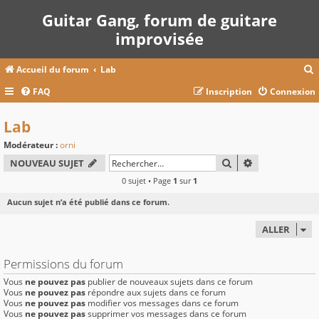
Guitar Gang, forum de guitare
improvisée
Accueil du forum
Lab
FAQ
Inscription
Connexion
c
Lab
Modérateur :
orni
r
RECHERCHER
RECHERCHE A
NOUVEAU SUJET
c
0 sujet • Page
1
sur
1
Aucun sujet n’a été publié dans ce forum.
ALLER
r
Permissions du forum
Vous
ne pouvez pas
publier de nouveaux sujets dans ce forum
Vous
ne pouvez pas
répondre aux sujets dans ce forum
Vous
ne pouvez pas
modifier vos messages dans ce forum
Vous
ne pouvez pas
supprimer vos messages dans ce forum