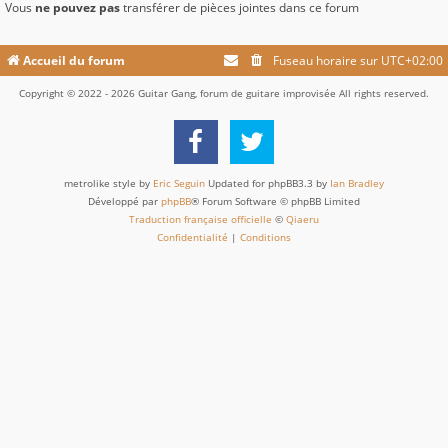
Vous
ne pouvez pas
transférer de pièces jointes dans ce forum
Accueil du forum
Fuseau horaire sur
UTC+02:00
Copyright © 2022 - 2026 Guitar Gang, forum de guitare improvisée All rights reserved.
metrolike style by
Eric Seguin
Updated for phpBB3.3 by
Ian Bradley
Développé par
phpBB
® Forum Software © phpBB Limited
Traduction française officielle
©
Qiaeru
Confidentialité
|
Conditions