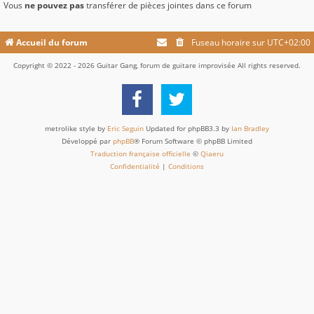
Vous
ne pouvez pas
transférer de pièces jointes dans ce forum
Accueil du forum
Fuseau horaire sur
UTC+02:00
Copyright © 2022 - 2026 Guitar Gang, forum de guitare improvisée All rights reserved.
metrolike style by
Eric Seguin
Updated for phpBB3.3 by
Ian Bradley
Développé par
phpBB
® Forum Software © phpBB Limited
Traduction française officielle
©
Qiaeru
Confidentialité
|
Conditions