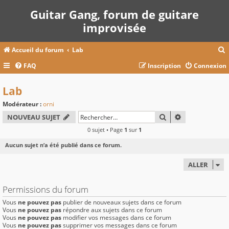
Guitar Gang, forum de guitare
improvisée
Accueil du forum
Lab
FAQ
Inscription
Connexion
c
Lab
Modérateur :
orni
r
RECHERCHER
RECHERCHE A
NOUVEAU SUJET
c
0 sujet • Page
1
sur
1
Aucun sujet n’a été publié dans ce forum.
ALLER
r
Permissions du forum
Vous
ne pouvez pas
publier de nouveaux sujets dans ce forum
Vous
ne pouvez pas
répondre aux sujets dans ce forum
Vous
ne pouvez pas
modifier vos messages dans ce forum
Vous
ne pouvez pas
supprimer vos messages dans ce forum