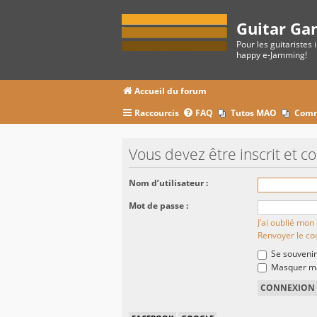
Guitar Ga
Pour les guitaristes 
happy e-Jamming!
Accueil du forum
Raccourcis
FAQ
Tutos MAO
Comm
Vous devez être inscrit et c
Nom d’utilisateur :
Mot de passe :
J’ai oublié mo
Renvoyer le cou
Se souvenir
Masquer ma 