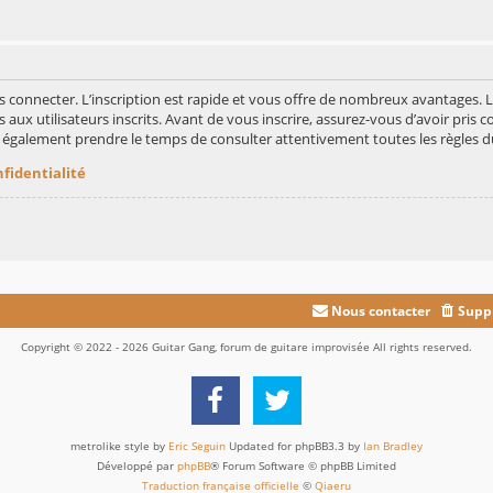
s connecter. L’inscription est rapide et vous offre de nombreux avantages.
aux utilisateurs inscrits. Avant de vous inscrire, assurez-vous d’avoir pris c
ez également prendre le temps de consulter attentivement toutes les règles d
nfidentialité
Nous contacter
Suppr
Copyright © 2022 - 2026 Guitar Gang, forum de guitare improvisée All rights reserved.
metrolike style by
Eric Seguin
Updated for phpBB3.3 by
Ian Bradley
Développé par
phpBB
® Forum Software © phpBB Limited
Traduction française officielle
©
Qiaeru