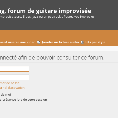
ng, forum de guitare improvisée
improvisateurs. Blues, jazz ou un peu rock... Postez vos impros et
ent insérer une vidéo
Joindre un fichier audio
BTs par style
onnecté afin de pouvoir consulter ce forum.
n mot de passe
rriel d’activation
 de moi
présence lors de cette session