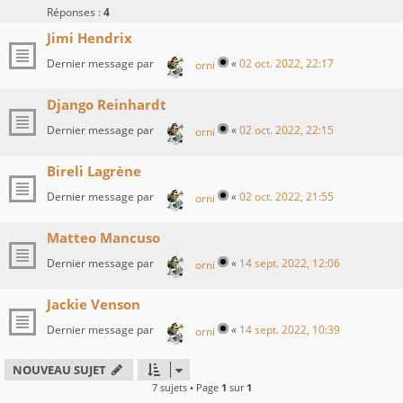
Réponses :
4
Jimi Hendrix
Dernier message par
«
02 oct. 2022, 22:17
orni
Django Reinhardt
Dernier message par
«
02 oct. 2022, 22:15
orni
Bireli Lagrène
Dernier message par
«
02 oct. 2022, 21:55
orni
Matteo Mancuso
Dernier message par
«
14 sept. 2022, 12:06
orni
Jackie Venson
Dernier message par
«
14 sept. 2022, 10:39
orni
NOUVEAU SUJET
7 sujets • Page
1
sur
1