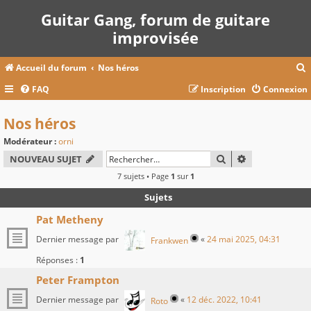
Guitar Gang, forum de guitare
improvisée
Accueil du forum
Nos héros
FAQ
Inscription
Connexion
c
Nos héros
Modérateur :
orni
r
RECHERCHER
RECHERCHE A
NOUVEAU SUJET
c
7 sujets • Page
1
sur
1
Sujets
Pat Metheny
r
Dernier message par
«
24 mai 2025, 04:31
Frankwen
Réponses :
1
Peter Frampton
Dernier message par
«
12 déc. 2022, 10:41
Roto