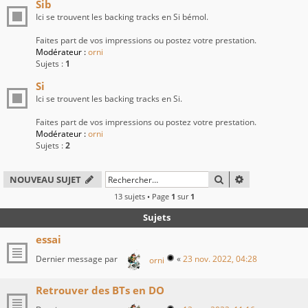
Sib
Ici se trouvent les backing tracks en Si bémol.
Faites part de vos impressions ou postez votre prestation.
Modérateur :
orni
Sujets :
1
Si
Ici se trouvent les backing tracks en Si.
Faites part de vos impressions ou postez votre prestation.
Modérateur :
orni
Sujets :
2
RECHERCHER
RECHERCHE A
NOUVEAU SUJET
13 sujets • Page
1
sur
1
Sujets
essai
Dernier message par
«
23 nov. 2022, 04:28
orni
Retrouver des BTs en DO