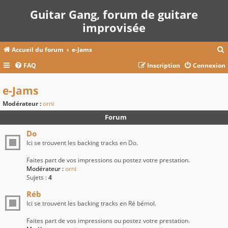
Guitar Gang, forum de guitare
improvisée
Accueil du forum
e-Jams
FAQ
Inscription
Connexion
c
e-Jams
Modérateur :
orni
r
Forum
c
Do
Ici se trouvent les backing tracks en Do.
Faites part de vos impressions ou postez votre prestation.
r
Modérateur :
orni
Sujets :
4
Réb
Ici se trouvent les backing tracks en Ré bémol.
Faites part de vos impressions ou postez votre prestation.