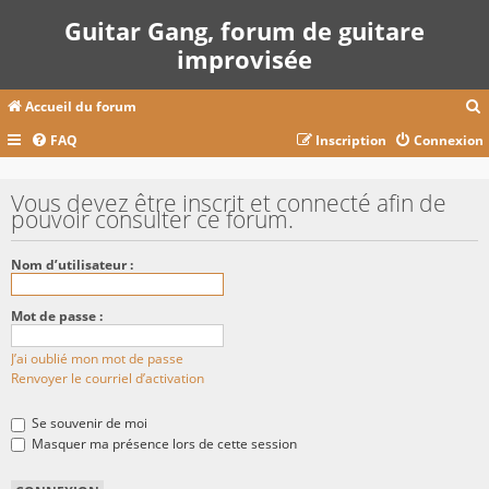
Guitar Gang, forum de guitare
improvisée
Accueil du forum
FAQ
Inscription
Connexion
c
Vous devez être inscrit et connecté afin de
pouvoir consulter ce forum.
r
Nom d’utilisateur :
c
Mot de passe :
J’ai oublié mon mot de passe
r
Renvoyer le courriel d’activation
Se souvenir de moi
Masquer ma présence lors de cette session