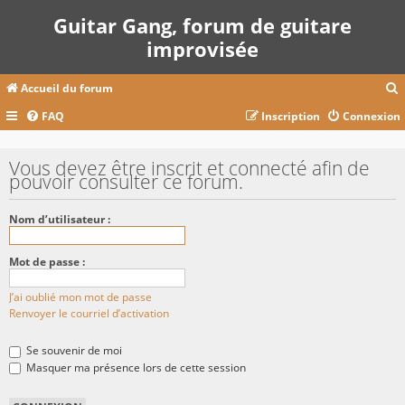
Guitar Gang, forum de guitare
improvisée
Accueil du forum
FAQ
Inscription
Connexion
c
Vous devez être inscrit et connecté afin de
pouvoir consulter ce forum.
r
Nom d’utilisateur :
c
Mot de passe :
J’ai oublié mon mot de passe
r
Renvoyer le courriel d’activation
Se souvenir de moi
Masquer ma présence lors de cette session