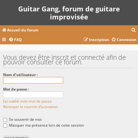
Guitar Gang, forum de guitare
improvisée
Accueil du forum
FAQ
Inscription
Connexion
c
Vous devez être inscrit et connecté afin de
pouvoir consulter ce forum.
r
Nom d’utilisateur :
c
Mot de passe :
J’ai oublié mon mot de passe
r
Renvoyer le courriel d’activation
Se souvenir de moi
Masquer ma présence lors de cette session