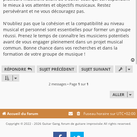
le mieux à vos attentes et objectifs musicaux. Restez
persévérant et ne vous découragez pas.
N'oubliez pas que la cohésion et la compatibilité au niveau
musical et personnel sont essentielles pour former un groupe
réussi. Prenez le temps de connaître les musiciens potentiels
avant de vous engager pleinement dans un projet musical
commun. Bonne chance dans vos recherches et dans la
formation de votre groupe de musique !
RÉPONDRE
SUJET PRÉCÉDENT
SUJET SUIVANT
t
2 messages • Page
1
sur
1
ALLER
Accueil du forum
Fuseau horaire sur
UTC+02:00
Copyright © 2022 - 2026 Guitar Gang, forum de guitare improvisée All rights reserved.