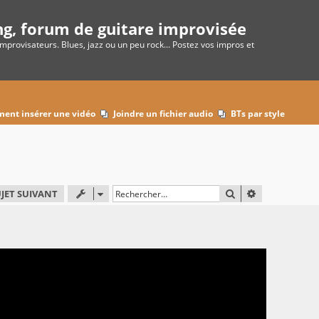
ng, forum de guitare improvisée
improvisateurs. Blues, jazz ou un peu rock... Postez vos impros et
ent insérer une vidéo
Joindre un fichier audio
BTs par style
RECHERCHER
RECHERCHE 
JET SUIVANT