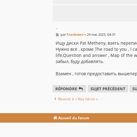
-
M
par
Frankwen
»
24 mai 2025, 04:31
e
s
Ищу диски Pat Metheny, взять перепис
s
Нужно всё , кроме The road to you , I can 
a
g
life,Question and answer , Map of the wo
e
забыл, буду добавлять.
Взамен , готов предоставить вышепе
RÉPONDRE
SUJET PRÉCÉDENT
SU
Revenir à « Nos héros »
Accueil du forum