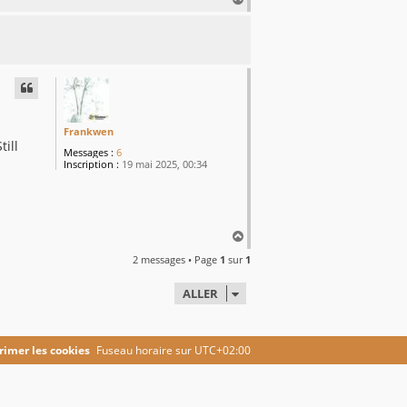
a
u
t
Frankwen
till
Messages :
6
Inscription :
19 mai 2025, 00:34
H
a
2 messages • Page
1
sur
1
u
t
ALLER
imer les cookies
Fuseau horaire sur
UTC+02:00