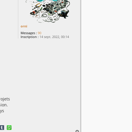
orni
Messages :
90
Inscription :
14 sept. 2022, 00:14
rojets
sion.
ys
H