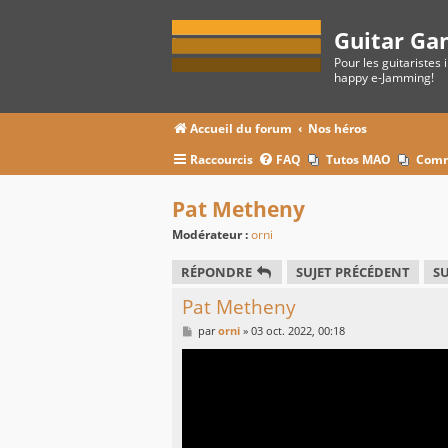
Guitar Ga
Pour les guitaristes 
happy e-Jamming!
Accueil du forum
Nos héros
Raccourcis
FAQ
Tutos MAO
Comm
Pat Metheny
Modérateur :
orni
RÉPONDRE
SUJET PRÉCÉDENT
SU
Pat Metheny
M
par
orni
»
03 oct. 2022, 00:18
e
s
s
a
g
e