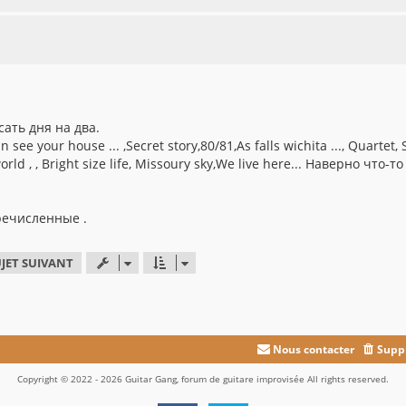
ать дня на два.
see your house ... ,Secret story,80/81,As falls wichita ..., Quartet, S
rld , , Bright size life, Missoury sky,We live here... Наверно что-то
речисленные .
JET SUIVANT
Nous contacter
Suppr
Copyright © 2022 - 2026 Guitar Gang, forum de guitare improvisée All rights reserved.