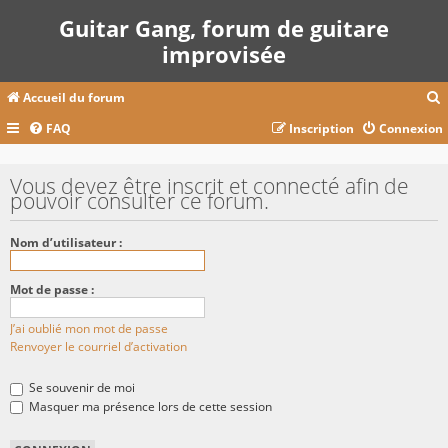
Guitar Gang, forum de guitare
improvisée
Accueil du forum
FAQ
Inscription
Connexion
c
Vous devez être inscrit et connecté afin de
pouvoir consulter ce forum.
r
Nom d’utilisateur :
c
Mot de passe :
J’ai oublié mon mot de passe
r
Renvoyer le courriel d’activation
Se souvenir de moi
Masquer ma présence lors de cette session