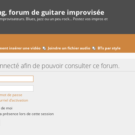
ng, forum de guitare improvisée
improvisateurs. Blues, jazz ou un peu rock... Postez vos impros et
ent insérer une vidéo
Joindre un fichier audio
BTs par style
onnecté afin de pouvoir consulter ce forum.
n mot de passe
rriel d’activation
 de moi
présence lors de cette session