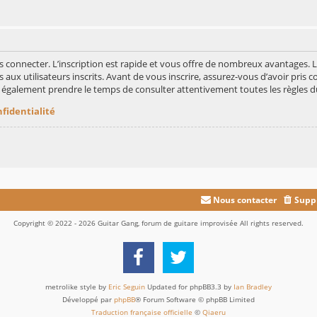
s connecter. L’inscription est rapide et vous offre de nombreux avantages.
aux utilisateurs inscrits. Avant de vous inscrire, assurez-vous d’avoir pris c
ez également prendre le temps de consulter attentivement toutes les règles d
nfidentialité
Nous contacter
Suppr
Copyright © 2022 - 2026 Guitar Gang, forum de guitare improvisée All rights reserved.
metrolike style by
Eric Seguin
Updated for phpBB3.3 by
Ian Bradley
Développé par
phpBB
® Forum Software © phpBB Limited
Traduction française officielle
©
Qiaeru