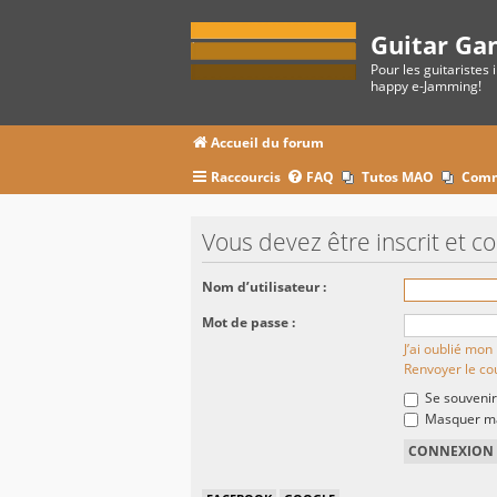
Guitar Ga
Pour les guitaristes 
happy e-Jamming!
Accueil du forum
Raccourcis
FAQ
Tutos MAO
Comm
Vous devez être inscrit et c
Nom d’utilisateur :
Mot de passe :
J’ai oublié mo
Renvoyer le cou
Se souvenir
Masquer ma 